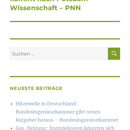
Wissenschaft – PNN
SU
Suchen
nach:
NEUESTE BEITRÄGE
Hitzewelle in Deutschland:
Bundesingenieurkammer gibt neuen
Ratgeber heraus – Bundesingenieurkammer
Gas-Heizung: Energiekosten könn­ten sich