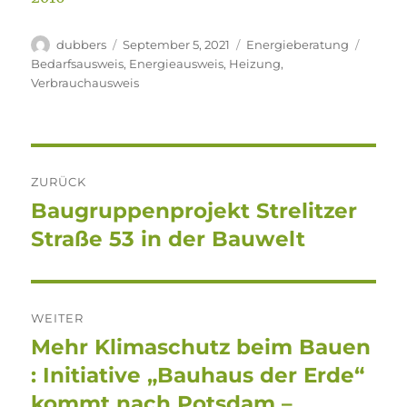
Autor
Veröffentlicht
Kategorien
Schlag
dubbers
September 5, 2021
Energieberatung
am
Bedarfsausweis
,
Energieausweis
,
Heizung
,
Verbrauchausweis
Beitragsnavigation
ZURÜCK
Baugruppenprojekt Strelitzer
Vorheriger
Beitrag:
Straße 53 in der Bauwelt
WEITER
Mehr Klimaschutz beim Bauen
Nächster
Beitrag:
: Initiative „Bauhaus der Erde“
kommt nach Potsdam –