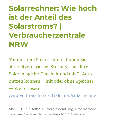
Solarrechner: Wie hoch
ist der Anteil des
Solarstroms? |
Verbraucherzentrale
NRW
Mit unserem Solarrechner können Sie
abschätzen, wie viel Strom Sie aus Ihrer
Solaranlage im Haushalt und mit E-Auto
nutzen können – mit oder ohne Speicher.
— Weiterlesen
www.verbraucherzentrale.nrw/solarrechner
Veröffentlicht
Kategorien
Mai 9, 2022
Altbau
,
Energieberatung
,
Erneuerbare
am
Schlagwörter
Energie
,
Neubau
,
Photovoltaik PV
Autarkie
,