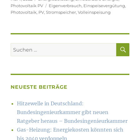
am
Schlagwörter
Photovoltaik PV
Eigenverbrauch
,
Einspeisevergütung
,
Photovoltaik
,
PV
,
Stromspeicher
,
Volleinspeisung
SU
Suchen
nach:
NEUESTE BEITRÄGE
Hitzewelle in Deutschland:
Bundesingenieurkammer gibt neuen
Ratgeber heraus – Bundesingenieurkammer
Gas-Heizung: Energiekosten könn­ten sich
bis 2040 verdoppeln