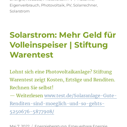
Eigenverbrauch
,
Photovoltaik
,
PV
,
Solarrechner
,
Solarstrom
Solarstrom: Mehr Geld für
Volleinspeiser | Stiftung
Warentest
Lohnt sich eine Photovoltaikanlage? Stiftung
Warentest zeigt Kosten, Erträge und Renditen.
Rechnen Sie selbst!
— Weiterlesen
www.test.de/Solaranlage-Gute-
Renditen-sind-moeglich-und-so-gehts-
5250676-5877908/
Veröffentlicht
Kategorien
Mai 7, 2022
Energieberatung
,
Erneuerbare Energie
,