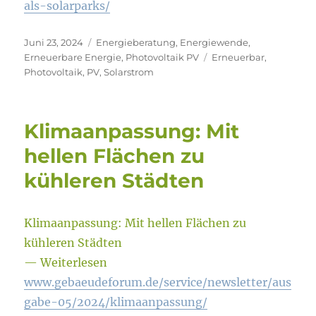
als-solarparks/
Veröffentlicht
Kategorien
Juni 23, 2024
Energieberatung
,
Energiewende
,
am
Schlagwörter
Erneuerbare Energie
,
Photovoltaik PV
Erneuerbar
,
Photovoltaik
,
PV
,
Solarstrom
Klimaanpassung: Mit
hellen Flächen zu
kühleren Städten
Klimaanpassung: Mit hellen Flächen zu
kühleren Städten
— Weiterlesen
www.gebaeudeforum.de/service/newsletter/aus
gabe-05/2024/klimaanpassung/