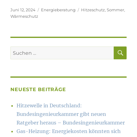
Veröffentlicht
Kategorien
Schlagwörter
Juni 12, 2024
Energieberatung
Hitzeschutz
,
Sommer
,
am
Wärmeschutz
SU
Suchen
nach:
NEUESTE BEITRÄGE
Hitzewelle in Deutschland:
Bundesingenieurkammer gibt neuen
Ratgeber heraus – Bundesingenieurkammer
Gas-Heizung: Energiekosten könn­ten sich