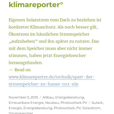
klimareporter°
Eigenen Solarstrom vom Dach zu beziehen ist
konkreter Klimaschutz. Als noch besser gilt,
Ökostrom im häuslichen Stromspeicher
„aufzuheben“ und ihn später zu nutzen. Das
mit dem Speicher muss aber nicht immer
stimmen, haben jetzt Energieforscher
herausgefunden.
— Read on
www.klimareporter.de/technik/spart-der-
stromspeicher-zu-hause-co2-ein
Veröffentlicht
Kategorien
November 5, 2019
Altbau
,
Energieberatung
,
am
Schlagwörter
Erneuerbare Energie
,
Neubau
,
Photovoltaik PV
Autark
,
Energie
,
Energieberatung
,
Photovoltaik
,
PV
,
Solarstrom
,
Stromspeicher