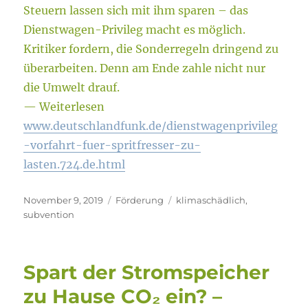
Steuern lassen sich mit ihm sparen – das
Dienstwagen-Privileg macht es möglich.
Kritiker fordern, die Sonderregeln dringend zu
überarbeiten. Denn am Ende zahle nicht nur
die Umwelt drauf.
— Weiterlesen
www.deutschlandfunk.de/dienstwagenprivileg
-vorfahrt-fuer-spritfresser-zu-
lasten.724.de.html
Veröffentlicht
Kategorien
Schlagwörter
November 9, 2019
Förderung
klimaschädlich
,
am
subvention
Spart der Stromspeicher
zu Hause CO₂ ein? –