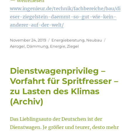
— Weiterlesen
www.ingenieur.de/technik/fachbereiche/bau/di
eser-ziegelstein-daemmt-so-gut-wie-kein-
anderer-auf-der-welt/
Veröffentlicht
Kategorien
Schlagwörte
November 24, 2019
Energieberatung
,
Neubau
am
Aerogel
,
Dämmung
,
Energie
,
Ziegel
Dienstwagenprivileg –
Vorfahrt für Spritfresser –
zu Lasten des Klimas
(Archiv)
Das Lieblingsauto der Deutschen ist der
Dienstwagen. Je größer und teurer, desto mehr