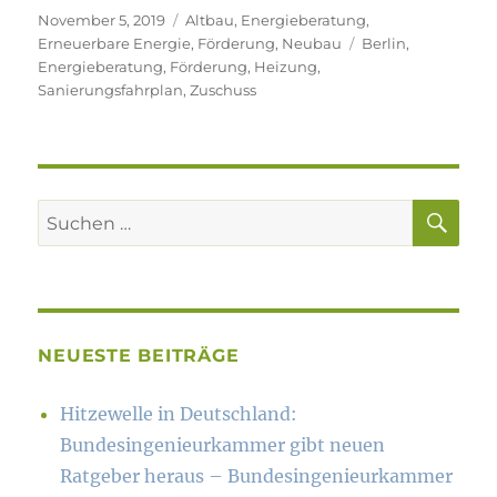
Veröffentlicht
Kategorien
November 5, 2019
Altbau
,
Energieberatung
,
am
Schlagwörter
Erneuerbare Energie
,
Förderung
,
Neubau
Berlin
,
Energieberatung
,
Förderung
,
Heizung
,
Sanierungsfahrplan
,
Zuschuss
SU
Suchen
nach:
NEUESTE BEITRÄGE
Hitzewelle in Deutschland:
Bundesingenieurkammer gibt neuen
Ratgeber heraus – Bundesingenieurkammer