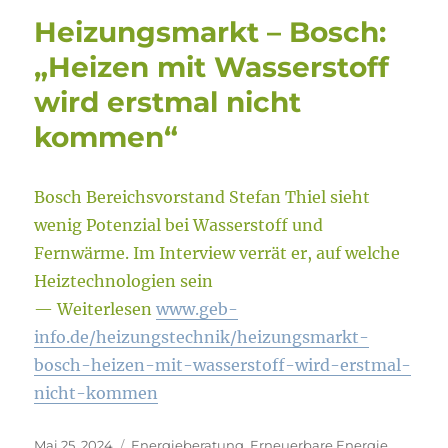
Heizungsmarkt – Bosch:
„Heizen mit Wasserstoff
wird erstmal nicht
kommen“
Bosch Bereichsvorstand Stefan Thiel sieht
wenig Potenzial bei Wasserstoff und
Fernwärme. Im Interview verrät er, auf welche
Heiztechnologien sein
— Weiterlesen
www.geb-
info.de/heizungstechnik/heizungsmarkt-
bosch-heizen-mit-wasserstoff-wird-erstmal-
nicht-kommen
Veröffentlicht
Kategorien
Mai 25, 2024
Energieberatung
,
Erneuerbare Energie
,