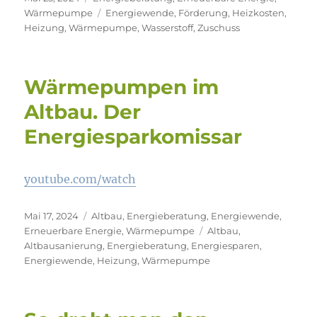
am
Schlagwörter
Wärmepumpe
Energiewende
,
Förderung
,
Heizkosten
,
Heizung
,
Wärmepumpe
,
Wasserstoff
,
Zuschuss
Wärmepumpen im
Altbau. Der
Energiesparkomissar
youtube.com/watch
Veröffentlicht
Kategorien
Mai 17, 2024
Altbau
,
Energieberatung
,
Energiewende
,
am
Schlagwörter
Erneuerbare Energie
,
Wärmepumpe
Altbau
,
Altbausanierung
,
Energieberatung
,
Energiesparen
,
Energiewende
,
Heizung
,
Wärmepumpe