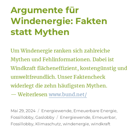
Argumente für
Windenergie: Fakten
statt Mythen
Um Windenergie ranken sich zahlreiche
Mythen und Fehlinformationen. Dabei ist
Windkraft flächeneffizient, kostengünstig und
umweltfreundlich. Unser Faktencheck
widerlegt die zehn häufigsten Mythen.
— Weiterlesen
www.bund.net/
Veröffentlicht
Kategorien
Mai 29, 2024
Energiewende
,
Erneuerbare Energie
,
am
Schlagwörter
Fossillobby
,
Gaslobby
Energiewende
,
Erneuerbar
,
Fossillobby
,
Klimaschutz
,
windenergie
,
windkraft