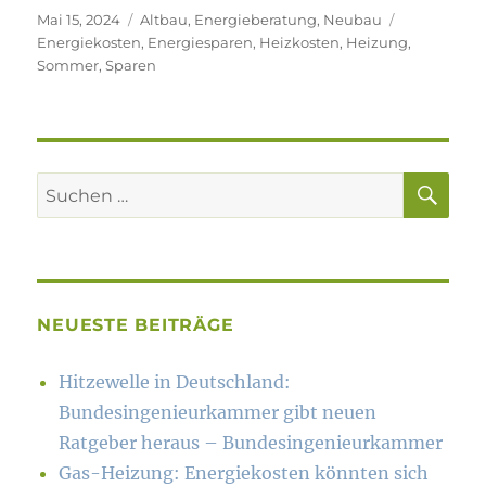
Veröffentlicht
Kategorien
Schlagwört
Mai 15, 2024
Altbau
,
Energieberatung
,
Neubau
am
Energiekosten
,
Energiesparen
,
Heizkosten
,
Heizung
,
Sommer
,
Sparen
SU
Suchen
nach:
NEUESTE BEITRÄGE
Hitzewelle in Deutschland:
Bundesingenieurkammer gibt neuen
Ratgeber heraus – Bundesingenieurkammer
Gas-Heizung: Energiekosten könn­ten sich