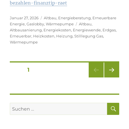
bezahlen-finanztip-raet
Veröffentlicht
Kategorien
Januar 27, 2026
Altbau
,
Energieberatung
,
Erneuerbare
am
Schlagwörter
Energie
,
Gaslobby
,
Wärmepumpe
Altbau
,
Altbausanierung
,
Energiekosten
,
Energiewende
,
Erdgas
,
Erneuerbar
,
Heizkosten
,
Heizung
,
Stilllegung Gas
,
Wärmepumpe
Seitennummerierung
SEITE
1
NÄC
der
HSTE
SEIT
Beiträge
E
SU
Suchen
nach: