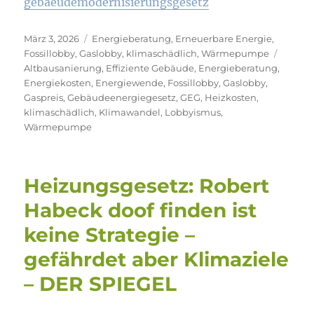
gebaeudemodernisierungsgesetz
Veröffentlicht
Kategorien
März 3, 2026
Energieberatung
,
Erneuerbare Energie
,
am
Schlag
Fossillobby
,
Gaslobby
,
klimaschädlich
,
Wärmepumpe
Altbausanierung
,
Effiziente Gebäude
,
Energieberatung
,
Energiekosten
,
Energiewende
,
Fossillobby
,
Gaslobby
,
Gaspreis
,
Gebäudeenergiegesetz
,
GEG
,
Heizkosten
,
klimaschädlich
,
Klimawandel
,
Lobbyismus
,
Wärmepumpe
Heizungsgesetz: Robert
Habeck doof finden ist
keine Strategie –
gefährdet aber Klimaziele
– DER SPIEGEL