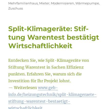
Mehrfamilienhaus
,
Mieter
,
Modernisieren
,
Wärmepumpe
,
Zuschuss
Split-Klimageräte: Stif­
tung Wa­ren­test be­stä­tigt
Wirt­schaft­lich­keit
Entdecken Sie, wie Split-Klimageräte von
Stiftung Warentest in Sachen Effizienz
punkten. Erfahren Sie, warum sich die
Investition für Ihr Projekt lohnt.
— Weiterlesen
www.geb-
info.de/heizungstechnik/split-klimageraete-
stiftung-warentest-bestaetigt-
wirtschaftlichkeit