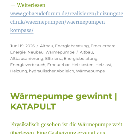
— Weiterlesen
www.gebaeudeforum.de/realisieren/heizungste
chnik/waermepumpen/waermepumpen-
kompass/
Veröffentlicht
Kategorien
Juni 19, 2026
Altbau
,
Energieberatung
,
Erneuerbare
am
Schlagwörter
Energie
,
Neubau
,
Wärmepumpe
Altbau
,
Altbausanierung
,
Effizienz
,
Energieberatung
,
Energieverbrauch
,
Erneuerbar
,
Heizkosten
,
Heizlast
,
Heizung
,
hydraulischer Abgleich
,
Wärmepumpe
Wärmepumpe gewinnt |
KATAPULT
Physikalisch gesehen ist die Wärmepumpe weit
überlegen. Eine Gasheizung erzeugt aus