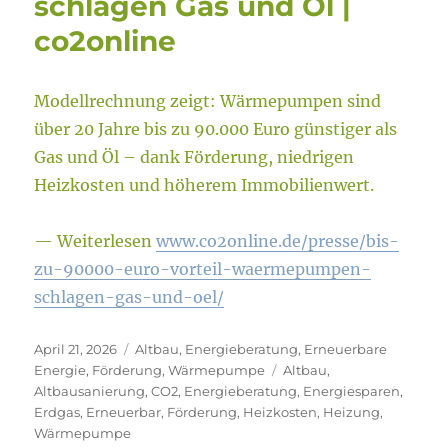
schlagen Gas und Öl |
co2online
Modellrechnung zeigt: Wärmepumpen sind
über 20 Jahre bis zu 90.000 Euro günstiger als
Gas und Öl – dank Förderung, niedrigen
Heizkosten und höherem Immobilienwert.
— Weiterlesen
www.co2online.de/presse/bis-
zu-90000-euro-vorteil-waermepumpen-
schlagen-gas-und-oel/
Veröffentlicht
Kategorien
April 21, 2026
Altbau
,
Energieberatung
,
Erneuerbare
am
Schlagwörter
Energie
,
Förderung
,
Wärmepumpe
Altbau
,
Altbausanierung
,
CO2
,
Energieberatung
,
Energiesparen
,
Erdgas
,
Erneuerbar
,
Förderung
,
Heizkosten
,
Heizung
,
Wärmepumpe