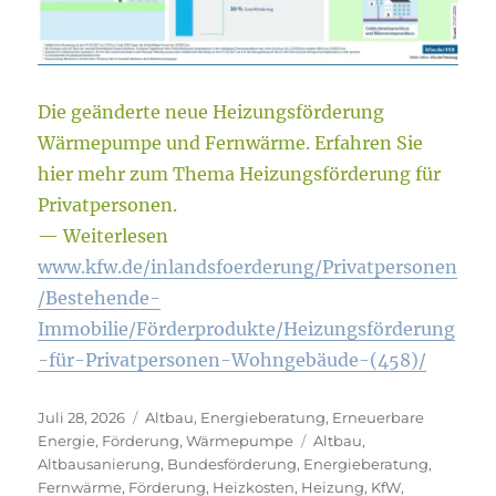
Die geänderte neue Heizungsförderung
Wärmepumpe und Fernwärme. Erfahren Sie
hier mehr zum Thema Heizungsförderung für
Privatpersonen.
— Weiterlesen
www.kfw.de/inlandsfoerderung/Privatpersonen
/Bestehende-
Immobilie/Förderprodukte/Heizungsförderung
-für-Privatpersonen-Wohngebäude-(458)/
Veröffentlicht
Kategorien
Juli 28, 2026
Altbau
,
Energieberatung
,
Erneuerbare
am
Schlagwörter
Energie
,
Förderung
,
Wärmepumpe
Altbau
,
Altbausanierung
,
Bundesförderung
,
Energieberatung
,
Fernwärme
,
Förderung
,
Heizkosten
,
Heizung
,
KfW
,