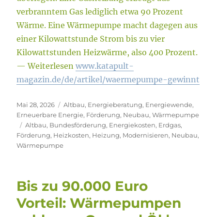
verbranntem Gas lediglich etwa 90 Prozent
Wärme. Eine Wärmepumpe macht dagegen aus
einer Kilowattstunde Strom bis zu vier
Kilowattstunden Heizwärme, also 400 Prozent.
— Weiterlesen
www.katapult-
magazin.de/de/artikel/waermepumpe-gewinnt
Veröffentlicht
Kategorien
Mai 28, 2026
Altbau
,
Energieberatung
,
Energiewende
,
am
Erneuerbare Energie
,
Förderung
,
Neubau
,
Wärmepumpe
Schlagwörter
Altbau
,
Bundesförderung
,
Energiekosten
,
Erdgas
,
Förderung
,
Heizkosten
,
Heizung
,
Modernisieren
,
Neubau
,
Wärmepumpe
Bis zu 90.000 Euro
Vorteil: Wärmepumpen