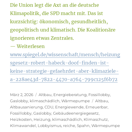
Die Union legt die Axt an die deutsche
Klimapolitik, die SPD macht mit. Das ist
kurzsichtig: ökonomisch, gesundheitlich,
geopolitisch und klimatisch. Die Koalitionäre
ignorieren etwas Zentrales.
— Weiterlesen
www.spiegel.de/wissenschaft/mensch/heizung
sgesetz-robert-habeck-doof-finden-ist-
keine-strategie-gefaehrdet-aber-klimaziele-
a-228ae43d-7822-4470-a764-799c125f6b72
Veröffentlicht
Kategorien
März 2, 2026
Altbau
,
Energieberatung
,
Fossillobby
,
am
Schlagwörter
Gaslobby
,
klimaschädlich
,
Wärmepumpe
Altbau
,
Altbausanierung
,
CDU
,
Energiewende
,
Erneuerbar
,
Fossillobby
,
Gaslobby
,
Gebäudeenergiegesetz
,
Heizkosten
,
Heizung
,
klimaschädlich
,
Klimaschutz
,
Klimawandel
,
Lobbyismus
,
reiche
,
Spahn
,
Wärmepumpe