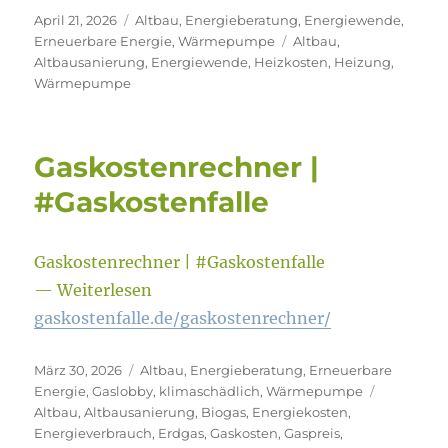
Veröffentlicht
Kategorien
April 21, 2026
Altbau
,
Energieberatung
,
Energiewende
,
am
Schlagwörter
Erneuerbare Energie
,
Wärmepumpe
Altbau
,
Altbausanierung
,
Energiewende
,
Heizkosten
,
Heizung
,
Wärmepumpe
Gaskostenrechner |
#Gaskostenfalle
Gaskostenrechner | #Gaskostenfalle
— Weiterlesen
gaskostenfalle.de/gaskostenrechner/
Veröffentlicht
Kategorien
März 30, 2026
Altbau
,
Energieberatung
,
Erneuerbare
am
Schlagwör
Energie
,
Gaslobby
,
klimaschädlich
,
Wärmepumpe
Altbau
,
Altbausanierung
,
Biogas
,
Energiekosten
,
Energieverbrauch
,
Erdgas
,
Gaskosten
,
Gaspreis
,