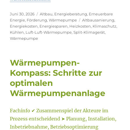
Veröffentlicht
Kategorien
Juni 30, 2026
Altbau
,
Energieberatung
,
Erneuerbare
am
Schlagwörter
Energie
,
Förderung
,
Wärmepumpe
Altbausanierung
,
Energiekosten
,
Energiesparen
,
Heizkosten
,
Klimaschutz
,
Kühlen
,
Luft-Luft-Wärmepumpe
,
Split-Klimagerät
,
Wärmepumpe
Wärmepumpen-
Kompass: Schritte zur
optimalen
Wärmepumpenanlage
Fachinfo ✔ Zusammenspiel der Akteure im
Prozess entscheidend ➤ Planung, Installation,
Inbetriebnahme, Betriebsoptimierung