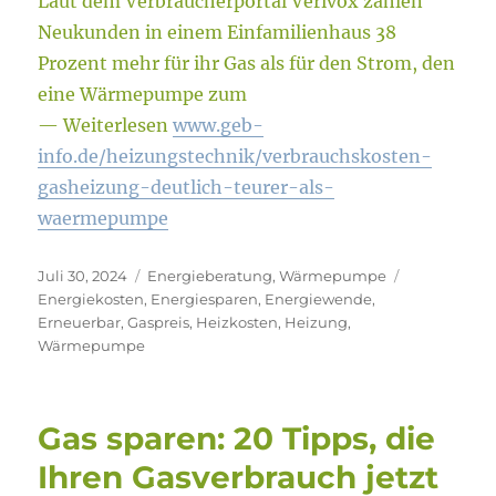
Laut dem Verbraucherportal Verivox zahlen
Neukunden in einem Einfamilienhaus 38
Prozent mehr für ihr Gas als für den Strom, den
eine Wärmepumpe zum
— Weiterlesen
www.geb-
info.de/heizungstechnik/verbrauchskosten-
gasheizung-deutlich-teurer-als-
waermepumpe
Veröffentlicht
Kategorien
Schlagwörte
Juli 30, 2024
Energieberatung
,
Wärmepumpe
am
Energiekosten
,
Energiesparen
,
Energiewende
,
Erneuerbar
,
Gaspreis
,
Heizkosten
,
Heizung
,
Wärmepumpe
Gas sparen: 20 Tipps, die
Ihren Gasverbrauch jetzt