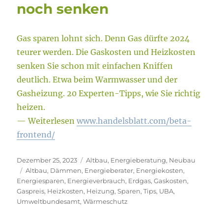
noch senken
Gas sparen lohnt sich. Denn Gas dürfte 2024
teurer werden. Die Gaskosten und Heizkosten
senken Sie schon mit einfachen Kniffen
deutlich. Etwa beim Warmwasser und der
Gasheizung. 20 Experten-Tipps, wie Sie richtig
heizen.
— Weiterlesen
www.handelsblatt.com/beta-
frontend/
Veröffentlicht
Kategorien
Dezember 25, 2023
Altbau
,
Energieberatung
,
Neubau
am
Schlagwörter
Altbau
,
Dämmen
,
Energieberater
,
Energiekosten
,
Energiesparen
,
Energieverbrauch
,
Erdgas
,
Gaskosten
,
Gaspreis
,
Heizkosten
,
Heizung
,
Sparen
,
Tips
,
UBA
,
Umweltbundesamt
,
Wärmeschutz