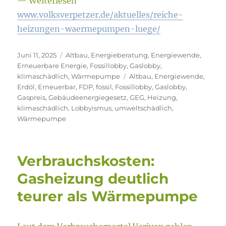
— Weiterlesen
www.volksverpetzer.de/aktuelles/reiche-
heizungen-waermepumpen-luege/
Veröffentlicht
Kategorien
Juni 11, 2025
Altbau
,
Energieberatung
,
Energiewende
,
am
Erneuerbare Energie
,
Fossillobby
,
Gaslobby
,
Schlagwörter
klimaschädlich
,
Wärmepumpe
Altbau
,
Energiewende
,
Erdöl
,
Erneuerbar
,
FDP
,
fossil
,
Fossillobby
,
Gaslobby
,
Gaspreis
,
Gebäudeenergiegesetz
,
GEG
,
Heizung
,
klimaschädlich
,
Lobbyismus
,
umweltschädlich
,
Wärmepumpe
Verbrauchskosten:
Gasheizung deutlich
teurer als Wärmepumpe