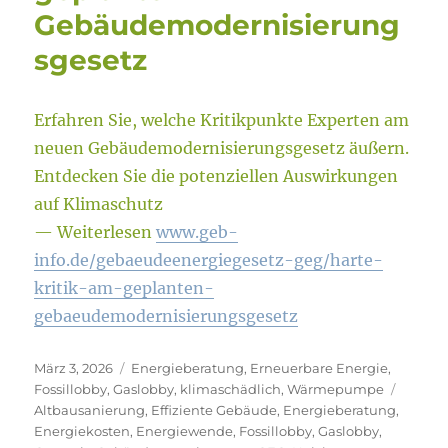
Gebäudemodernisierung
sgesetz
Erfahren Sie, welche Kritikpunkte Experten am
neuen Gebäudemodernisierungsgesetz äußern.
Entdecken Sie die potenziellen Auswirkungen
auf Klimaschutz
— Weiterlesen
www.geb-
info.de/gebaeudeenergiegesetz-geg/harte-
kritik-am-geplanten-
gebaeudemodernisierungsgesetz
Veröffentlicht
Kategorien
März 3, 2026
Energieberatung
,
Erneuerbare Energie
,
am
Schlag
Fossillobby
,
Gaslobby
,
klimaschädlich
,
Wärmepumpe
Altbausanierung
,
Effiziente Gebäude
,
Energieberatung
,
Energiekosten
,
Energiewende
,
Fossillobby
,
Gaslobby
,