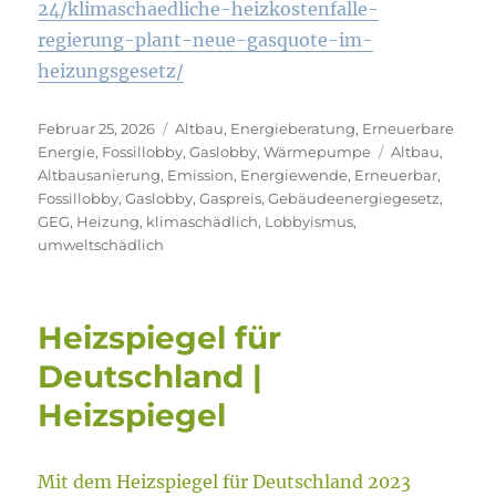
24/klimaschaedliche-heizkostenfalle-
regierung-plant-neue-gasquote-im-
heizungsgesetz/
Veröffentlicht
Kategorien
Februar 25, 2026
Altbau
,
Energieberatung
,
Erneuerbare
am
Schlagwörter
Energie
,
Fossillobby
,
Gaslobby
,
Wärmepumpe
Altbau
,
Altbausanierung
,
Emission
,
Energiewende
,
Erneuerbar
,
Fossillobby
,
Gaslobby
,
Gaspreis
,
Gebäudeenergiegesetz
,
GEG
,
Heizung
,
klimaschädlich
,
Lobbyismus
,
umweltschädlich
Heizspiegel für
Deutschland |
Heizspiegel
Mit dem Heizspiegel für Deutschland 2023