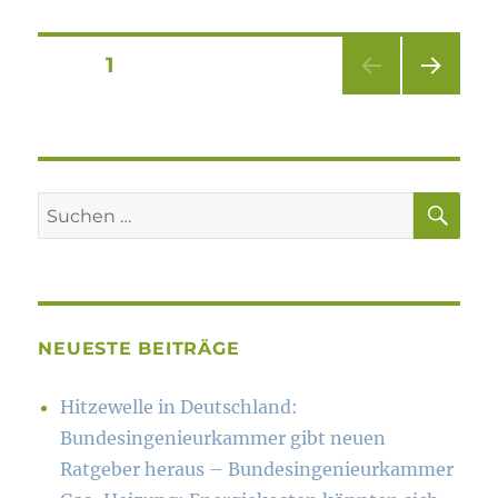
Seitennummerierung
SEITE
1
NÄC
der
HSTE
SEIT
Beiträge
E
SU
Suchen
nach:
NEUESTE BEITRÄGE
Hitzewelle in Deutschland:
Bundesingenieurkammer gibt neuen
Ratgeber heraus – Bundesingenieurkammer