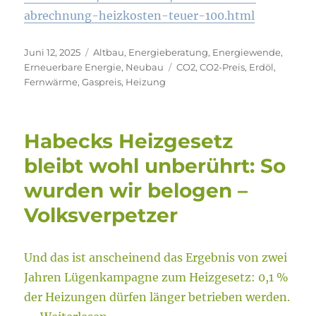
abrechnung-heizkosten-teuer-100.html
Veröffentlicht
Kategorien
Juni 12, 2025
Altbau
,
Energieberatung
,
Energiewende
,
am
Schlagwörter
Erneuerbare Energie
,
Neubau
CO2
,
CO2-Preis
,
Erdöl
,
Fernwärme
,
Gaspreis
,
Heizung
Habecks Heizgesetz
bleibt wohl unberührt: So
wurden wir belogen –
Volksverpetzer
Und das ist anscheinend das Ergebnis von zwei
Jahren Lügenkampagne zum Heizgesetz: 0,1 %
der Heizungen dürfen länger betrieben werden.