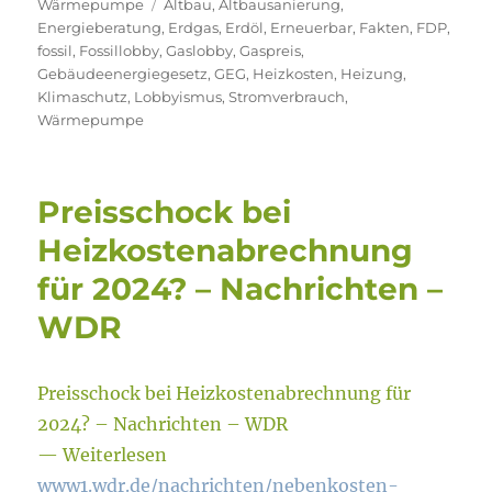
Schlagwörter
Wärmepumpe
Altbau
,
Altbausanierung
,
Energieberatung
,
Erdgas
,
Erdöl
,
Erneuerbar
,
Fakten
,
FDP
,
fossil
,
Fossillobby
,
Gaslobby
,
Gaspreis
,
Gebäudeenergiegesetz
,
GEG
,
Heizkosten
,
Heizung
,
Klimaschutz
,
Lobbyismus
,
Stromverbrauch
,
Wärmepumpe
Preisschock bei
Heizkostenabrechnung
für 2024? – Nachrichten –
WDR
Preisschock bei Heizkostenabrechnung für
2024? – Nachrichten – WDR
— Weiterlesen
www1.wdr.de/nachrichten/nebenkosten-