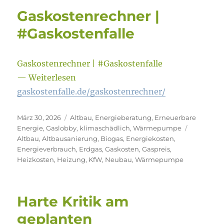
Gaskostenrechner |
#Gaskostenfalle
Gaskostenrechner | #Gaskostenfalle
— Weiterlesen
gaskostenfalle.de/gaskostenrechner/
Veröffentlicht
Kategorien
März 30, 2026
Altbau
,
Energieberatung
,
Erneuerbare
am
Schlagwör
Energie
,
Gaslobby
,
klimaschädlich
,
Wärmepumpe
Altbau
,
Altbausanierung
,
Biogas
,
Energiekosten
,
Energieverbrauch
,
Erdgas
,
Gaskosten
,
Gaspreis
,
Heizkosten
,
Heizung
,
KfW
,
Neubau
,
Wärmepumpe
Harte Kritik am
geplanten