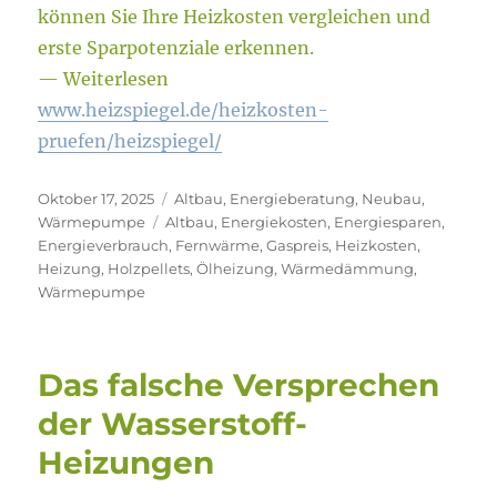
können Sie Ihre Heizkosten vergleichen und
erste Sparpotenziale erkennen.
— Weiterlesen
www.heizspiegel.de/heizkosten-
pruefen/heizspiegel/
Veröffentlicht
Kategorien
Oktober 17, 2025
Altbau
,
Energieberatung
,
Neubau
,
am
Schlagwörter
Wärmepumpe
Altbau
,
Energiekosten
,
Energiesparen
,
Energieverbrauch
,
Fernwärme
,
Gaspreis
,
Heizkosten
,
Heizung
,
Holzpellets
,
Ölheizung
,
Wärmedämmung
,
Wärmepumpe
Das falsche Versprechen
der Wasserstoff-
Heizungen