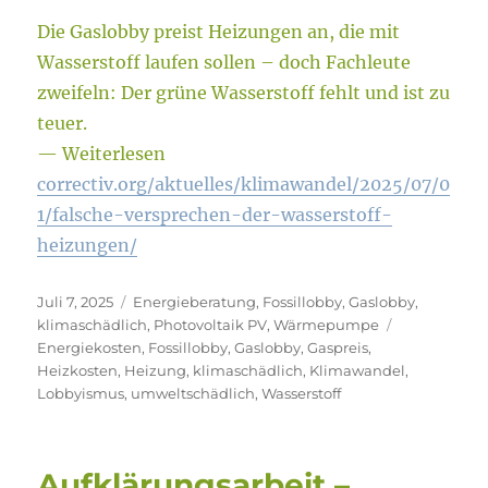
Die Gaslobby preist Heizungen an, die mit
Wasserstoff laufen sollen – doch Fachleute
zweifeln: Der grüne Wasserstoff fehlt und ist zu
teuer.
— Weiterlesen
correctiv.org/aktuelles/klimawandel/2025/07/0
1/falsche-versprechen-der-wasserstoff-
heizungen/
Veröffentlicht
Kategorien
Juli 7, 2025
Energieberatung
,
Fossillobby
,
Gaslobby
,
am
Schlagwörte
klimaschädlich
,
Photovoltaik PV
,
Wärmepumpe
Energiekosten
,
Fossillobby
,
Gaslobby
,
Gaspreis
,
Heizkosten
,
Heizung
,
klimaschädlich
,
Klimawandel
,
Lobbyismus
,
umweltschädlich
,
Wasserstoff
Aufklärungsarbeit –