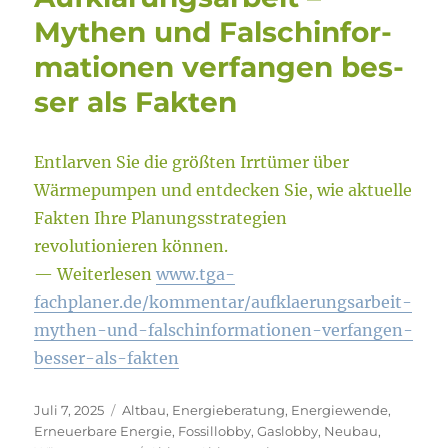
Mythen und Falsch­infor­
ma­tio­nen ver­fan­gen bes­
ser als Fak­ten
Entlarven Sie die größten Irrtümer über
Wärmepumpen und entdecken Sie, wie aktuelle
Fakten Ihre Planungsstrategien
revolutionieren können.
— Weiterlesen
www.tga-
fachplaner.de/kommentar/aufklaerungsarbeit-
mythen-und-falschinformationen-verfangen-
besser-als-fakten
Veröffentlicht
Kategorien
Juli 7, 2025
Altbau
,
Energieberatung
,
Energiewende
,
am
Erneuerbare Energie
,
Fossillobby
,
Gaslobby
,
Neubau
,