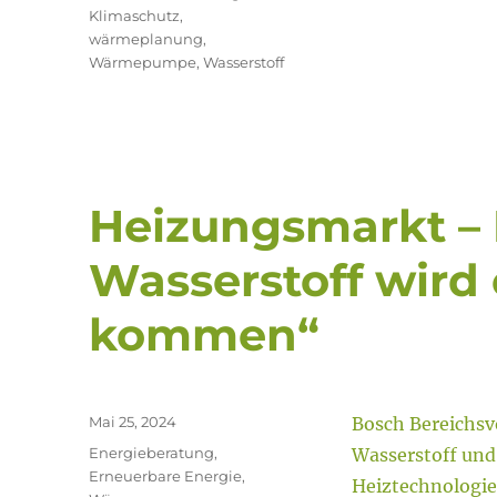
Klimaschutz
,
wärmeplanung
,
Wärmepumpe
,
Wasserstoff
Heizungsmarkt – 
Wasserstoff wird 
kommen“
Veröffentlicht
Mai 25, 2024
Bosch Bereichsvo
am
Kategorien
Energieberatung
,
Wasserstoff und
Erneuerbare Energie
,
Heiztechnologie