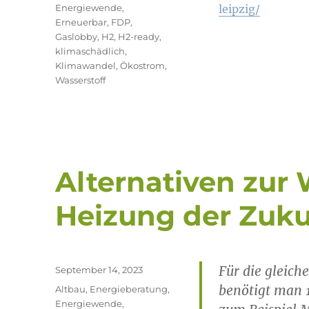
Schlagwörter
Energiewende
,
leipzig/
Erneuerbar
,
FDP
,
Gaslobby
,
H2
,
H2-ready
,
klimaschädlich
,
Klimawandel
,
Ökostrom
,
Wasserstoff
Alternativen zu
Heizung der Zuku
Für die gleich
Veröffentlicht
September 14, 2023
am
benötigt man 
Kategorien
Altbau
,
Energieberatung
,
Energiewende
,