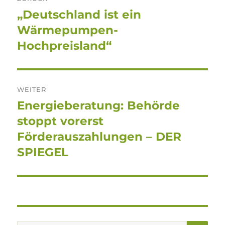
„Deutschland ist ein
Vorheriger
Beitrag:
Wärmepumpen-
Hochpreisland“
WEITER
Energieberatung: Behörde
Nächster
Beitrag:
stoppt vorerst
Förderauszahlungen – DER
SPIEGEL
SU