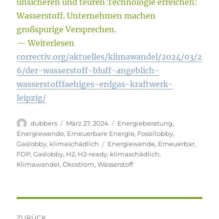
unsicheren und teuren Technologie erreichen:
Wasserstoff. Unternehmen machen
großspurige Versprechen.
— Weiterlesen
correctiv.org/aktuelles/klimawandel/2024/03/2
6/der-wasserstoff-bluff-angeblich-
wasserstofffaehiges-erdgas-kraftwerk-
leipzig/
Autor
Veröffentlicht
Kategorien
dubbers
März 27, 2024
Energieberatung
,
am
Energiewende
,
Erneuerbare Energie
,
Fossillobby
,
Schlagwörter
Gaslobby
,
klimaschädlich
Energiewende
,
Erneuerbar
,
FDP
,
Gaslobby
,
H2
,
H2-ready
,
klimaschädlich
,
Klimawandel
,
Ökostrom
,
Wasserstoff
Beitragsnavigation
ZURÜCK