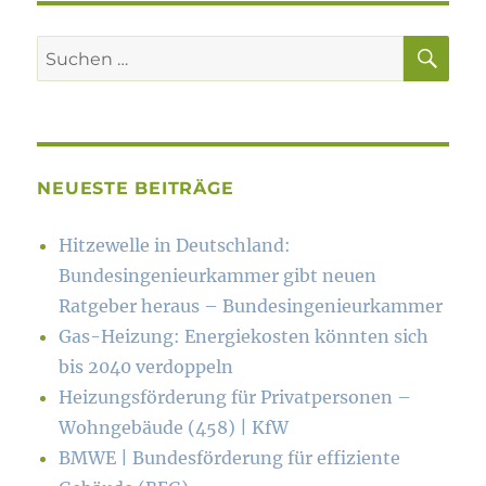
SU
Suchen
nach:
NEUESTE BEITRÄGE
Hitzewelle in Deutschland:
Bundesingenieurkammer gibt neuen
Ratgeber heraus – Bundesingenieurkammer
Gas-Heizung: Energiekosten könn­ten sich
bis 2040 verdoppeln
Heizungsförderung für Privatpersonen –
Wohngebäude (458) | KfW
BMWE | Bundesförderung für effiziente