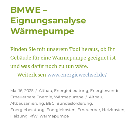
BMWE –
Eignungsanalyse
Wärmepumpe
Finden Sie mit unserem Tool heraus, ob Ihr
Gebäude für eine Wärmepumpe geeignet ist
und was dafür noch zu tun wäre.
— Weiterlesen
www.energiewechsel.de/
Veröffentlicht
Kategorien
Mai 16, 2025
Altbau
,
Energieberatung
,
Energiewende
,
am
Schlagwörter
Erneuerbare Energie
,
Wärmepumpe
Altbau
,
Altbausanierung
,
BEG
,
Bundesförderung
,
Energieberatung
,
Energiekosten
,
Erneuerbar
,
Heizkosten
,
Heizung
,
KfW
,
Wärmepumpe