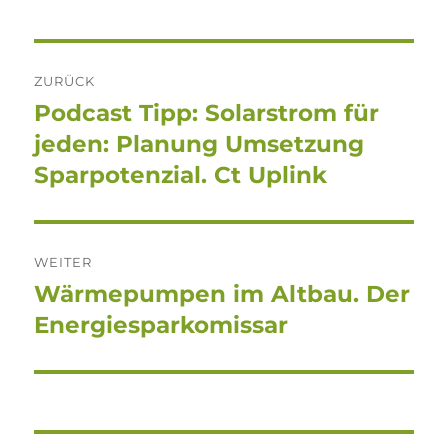
Beitragsnavigation
ZURÜCK
Podcast Tipp: Solarstrom für
Vorheriger
Beitrag:
jeden: Planung Umsetzung
Sparpotenzial. Ct Uplink
WEITER
Wärmepumpen im Altbau. Der
Nächster
Beitrag:
Energiesparkomissar