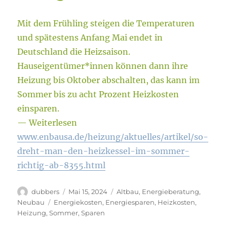
Mit dem Frühling steigen die Temperaturen
und spätestens Anfang Mai endet in
Deutschland die Heizsaison.
Hauseigentümer*innen können dann ihre
Heizung bis Oktober abschalten, das kann im
Sommer bis zu acht Prozent Heizkosten
einsparen.
— Weiterlesen
www.enbausa.de/heizung/aktuelles/artikel/so-
dreht-man-den-heizkessel-im-sommer-
richtig-ab-8355.html
Autor
Veröffentlicht
Kategorien
dubbers
Mai 15, 2024
Altbau
,
Energieberatung
,
am
Schlagwörter
Neubau
Energiekosten
,
Energiesparen
,
Heizkosten
,
Heizung
,
Sommer
,
Sparen