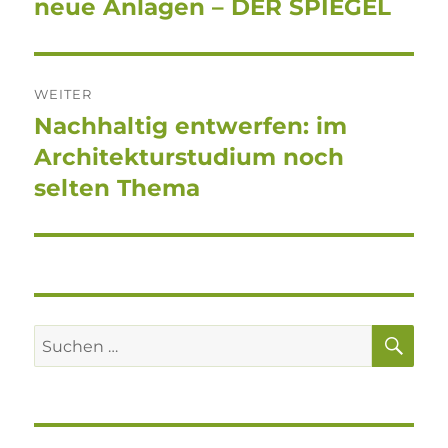
neue Anlagen – DER SPIEGEL
WEITER
Nachhaltig entwerfen: im
Nächster
Beitrag:
Architekturstudium noch
selten Thema
SU
Suchen
nach: