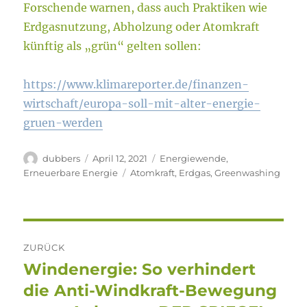
Forschende warnen, dass auch Praktiken wie
Erdgasnutzung, Abholzung oder Atomkraft
künftig als „grün“ gelten sollen:
https://www.klimareporter.de/finanzen-
wirtschaft/europa-soll-mit-alter-energie-
gruen-werden
Autor
Veröffentlicht
Kategorien
dubbers
April 12, 2021
Energiewende
,
am
Schlagwörter
Erneuerbare Energie
Atomkraft
,
Erdgas
,
Greenwashing
Beitragsnavigation
ZURÜCK
Windenergie: So verhindert
Vorheriger
Beitrag:
die Anti-Windkraft-Bewegung