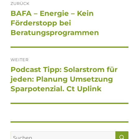
ZURÜCK
BAFA – Energie – Kein
Vorheriger
Beitrag:
Förderstopp bei
Beratungsprogrammen
WEITER
Podcast Tipp: Solarstrom für
Nächster
Beitrag:
jeden: Planung Umsetzung
Sparpotenzial. Ct Uplink
SU
Suchen