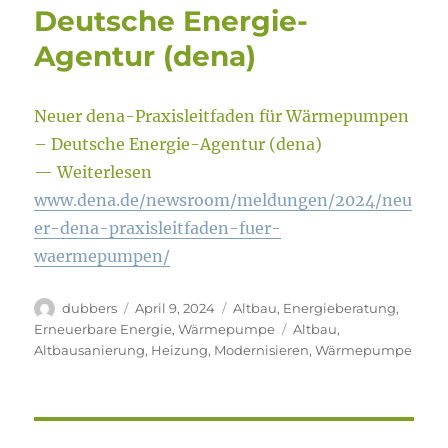
Deutsche Energie-
Agentur (dena)
Neuer dena-Praxisleitfaden für Wärmepumpen
– Deutsche Energie-Agentur (dena)
— Weiterlesen
www.dena.de/newsroom/meldungen/2024/neu
er-dena-praxisleitfaden-fuer-
waermepumpen/
Autor
Veröffentlicht
Kategorien
dubbers
April 9, 2024
Altbau
,
Energieberatung
,
am
Schlagwörter
Erneuerbare Energie
,
Wärmepumpe
Altbau
,
Altbausanierung
,
Heizung
,
Modernisieren
,
Wärmepumpe
Beitragsnavigation