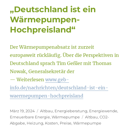
„Deutschland ist ein
Wärmepumpen-
Hochpreisland“
Der Wärmepumpenabsatz ist zurzeit
europaweit rückläufig. Über die Perspektiven in
Deutschland sprach Tim Geßler mit Thomas
Nowak, Generalsekretär der
— Weiterlesen
www.geb-
info.de/nachrichten/deutschland-ist-ein-
waermepumpen-hochpreisland
Veröffentlicht
Kategorien
März 19, 2024
Altbau
,
Energieberatung
,
Energiewende
,
am
Schlagwörter
Erneuerbare Energie
,
Wärmepumpe
Altbau
,
CO2-
Abgabe
,
Heizung
,
Kosten
,
Preise
,
Wärmepumpe