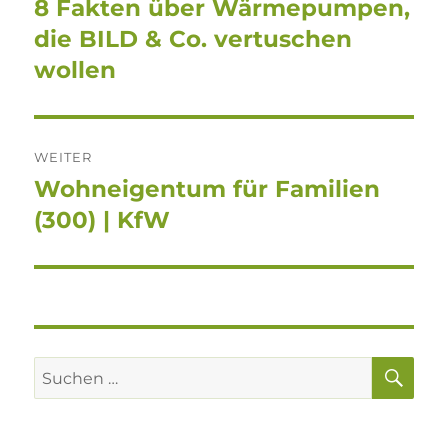
8 Fakten über Wärmepumpen,
Vorheriger
Beitrag:
die BILD & Co. vertuschen
wollen
WEITER
Wohneigentum für Familien
Nächster
Beitrag:
(300) | KfW
SU
Suchen
nach: