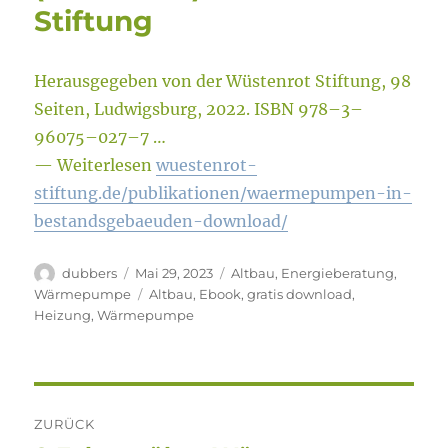
Stiftung
Herausgegeben von der Wüstenrot Stiftung, 98
Seiten, Ludwigsburg, 2022. ISBN 978–3–
96075–027–7 …
— Weiterlesen
wuestenrot-
stiftung.de/publikationen/waermepumpen-in-
bestandsgebaeuden-download/
Autor
Veröffentlicht
Kategorien
dubbers
Mai 29, 2023
Altbau
,
Energieberatung
,
am
Schlagwörter
Wärmepumpe
Altbau
,
Ebook
,
gratis download
,
Heizung
,
Wärmepumpe
Beitragsnavigation
ZURÜCK