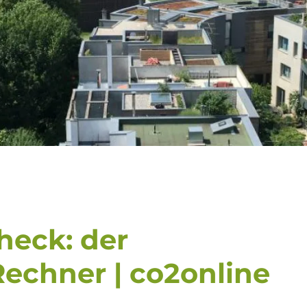
eck: der
chner | co2online