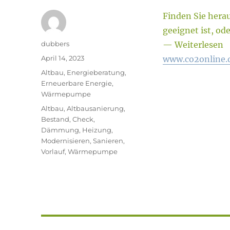
Finden Sie hera
geeignet ist, od
Autor
dubbers
— Weiterlesen
Veröffentlicht
April 14, 2023
www.co2online.
am
Kategorien
Altbau
,
Energieberatung
,
Erneuerbare Energie
,
Wärmepumpe
Schlagwörter
Altbau
,
Altbausanierung
,
Bestand
,
Check
,
Dämmung
,
Heizung
,
Modernisieren
,
Sanieren
,
Vorlauf
,
Wärmepumpe
Beitragsnavigation