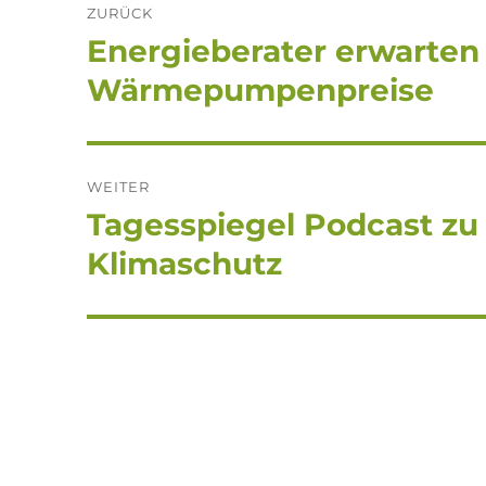
ZURÜCK
Energieberater erwarten
Vorheriger
Beitrag:
Wärmepumpenpreise
WEITER
Tagesspiegel Podcast zu
Nächster
Beitrag:
Klimaschutz