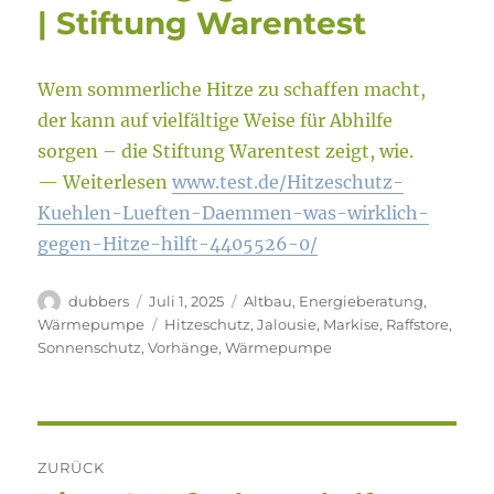
| Stiftung Warentest
Wem sommerliche Hitze zu schaffen macht,
der kann auf vielfältige Weise für Abhilfe
sorgen – die Stiftung Warentest zeigt, wie.
— Weiterlesen
www.test.de/Hitzeschutz-
Kuehlen-Lueften-Daemmen-was-wirklich-
gegen-Hitze-hilft-4405526-0/
Autor
Veröffentlicht
Kategorien
dubbers
Juli 1, 2025
Altbau
,
Energieberatung
,
am
Schlagwörter
Wärmepumpe
Hitzeschutz
,
Jalousie
,
Markise
,
Raffstore
,
Sonnenschutz
,
Vorhänge
,
Wärmepumpe
Beitragsnavigation
ZURÜCK