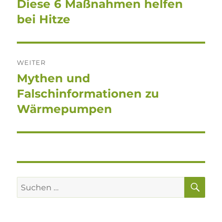
Diese 6 Maßnahmen helfen
Vorheriger
Beitrag:
bei Hitze
WEITER
Mythen und
Nächster
Beitrag:
Falschinformationen zu
Wärmepumpen
SU
Suchen
nach: