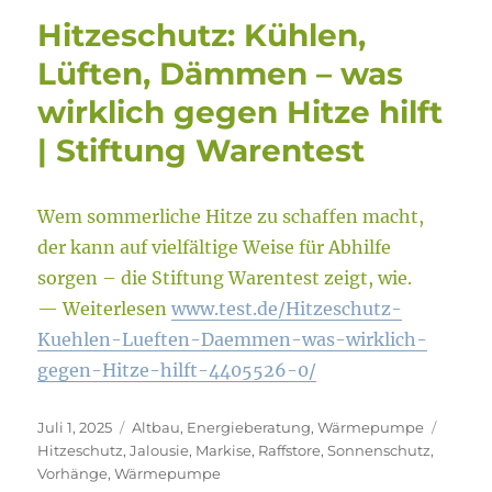
Hitzeschutz: Kühlen,
Lüften, Dämmen – was
wirklich gegen Hitze hilft
| Stiftung Warentest
Wem sommerliche Hitze zu schaffen macht,
der kann auf vielfältige Weise für Abhilfe
sorgen – die Stiftung Warentest zeigt, wie.
— Weiterlesen
www.test.de/Hitzeschutz-
Kuehlen-Lueften-Daemmen-was-wirklich-
gegen-Hitze-hilft-4405526-0/
Veröffentlicht
Kategorien
Schlag
Juli 1, 2025
Altbau
,
Energieberatung
,
Wärmepumpe
am
Hitzeschutz
,
Jalousie
,
Markise
,
Raffstore
,
Sonnenschutz
,
Vorhänge
,
Wärmepumpe