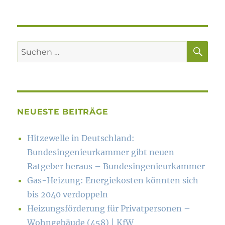
SU
Suchen
nach:
NEUESTE BEITRÄGE
Hitzewelle in Deutschland:
Bundesingenieurkammer gibt neuen
Ratgeber heraus – Bundesingenieurkammer
Gas-Heizung: Energiekosten könn­ten sich
bis 2040 verdoppeln
Heizungsförderung für Privatpersonen –
Wohngebäude (458) | KfW