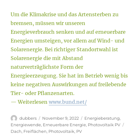
Um die Klimakrise und das Artensterben zu
bremsen, müssen wir unseren
Energieverbrauch senken und auf erneuerbare
Energien umsteigen, vor allem auf Wind- und
Solarenergie. Bei richtiger Standortwahl ist
Solarenergie die mit Abstand
naturverträglichste Form der
Energieerzeugung. Sie hat im Betrieb wenig bis
keine negativen Auswirkungen auf freilebende
Tier- oder Pflanzenarten.
— Weiterlesen
www.bund.net/
Autor
Veröffentlicht
Kategorien
dubbers
November 9, 2022
Energieberatung
,
am
Schlag
Energiewende
,
Erneuerbare Energie
,
Photovoltaik PV
Dach
,
Freiflächen
,
Photovoltaik
,
PV