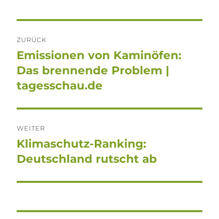
Beitragsnavigation
ZURÜCK
Emissionen von Kaminöfen:
Vorheriger
Beitrag:
Das brennende Problem |
tagesschau.de
WEITER
Klimaschutz-Ranking:
Nächster
Beitrag:
Deutschland rutscht ab