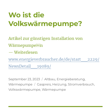
Wo ist die
Volkswärmepumpe?
Artikel zur günstigen Installation von
Wärmepumpe￼n
— Weiterlesen
www.energieverbraucher.de/de/start__2229/
NewsDetail__19089/
Veröffentlicht
Kategorien
September 23, 2023
Altbau
,
Energieberatung
,
am
Schlagwörter
Wärmepumpe
Gaspreis
,
Heizung
,
Stromverbrauch
,
Volkswärmepumpe
,
Wärmepumpe