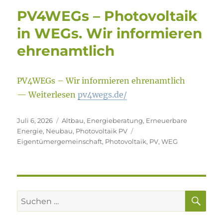
PV4WEGs – Photovoltaik
in WEGs. Wir informieren
ehrenamtlich
PV4WEGs – Wir informieren ehrenamtlich
— Weiterlesen
pv4wegs.de/
Veröffentlicht
Kategorien
Juli 6, 2026
Altbau
,
Energieberatung
,
Erneuerbare
am
Schlagwörter
Energie
,
Neubau
,
Photovoltaik PV
Eigentümergemeinschaft
,
Photovoltaik
,
PV
,
WEG
SU
Suchen
nach: