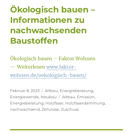
Ökologisch bauen –
Informationen zu
nachwachsenden
Baustoffen
Ökologisch bauen – Faktor Wohnen
— Weiterlesen
www.faktor-
wohnen.de/oekologisch-bauen/
Veröffentlicht
Kategorien
Februar 8, 2023
Altbau
,
Energieberatung
,
am
Schlagwörter
Energiewende
,
Neubau
Altbau
,
Emission
,
Energieberatung
,
Holzfaser
,
Holzfaserdämmung
,
nachwachsend
,
Zellulose
,
Zuschuss