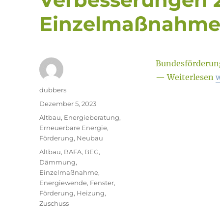
Einzelmaßnahm
Bundesförderun
— Weiterlesen
w
Autor
dubbers
Veröffentlicht
Dezember 5, 2023
am
Kategorien
Altbau
,
Energieberatung
,
Erneuerbare Energie
,
Förderung
,
Neubau
Schlagwörter
Altbau
,
BAFA
,
BEG
,
Dämmung
,
Einzelmaßnahme
,
Energiewende
,
Fenster
,
Förderung
,
Heizung
,
Zuschuss