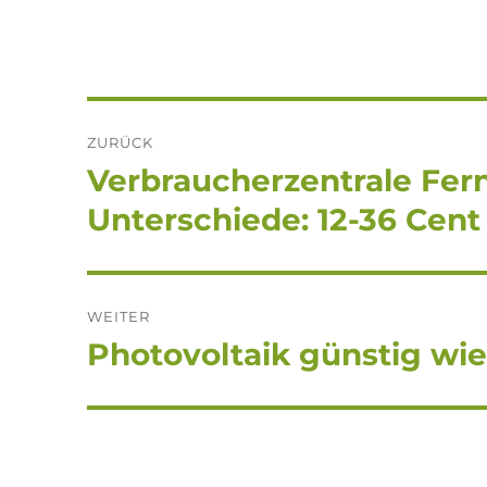
Beitragsnavigation
ZURÜCK
Verbraucherzentrale Fe
Vorheriger
Beitrag:
Unterschiede: 12-36 Cent
WEITER
Photovoltaik günstig wie
Nächster
Beitrag: