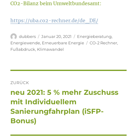
CO2-Bilanz beim Umweltbundesamt:
https://uba.co2-rechner.de/de_DE/
Autor
Veröffentlicht
Kategorien
dubbers
Januar 20, 2021
Energieberatung
,
am
Schlagwörter
Energiewende
,
Erneuerbare Energie
CO-2 Rechner
,
Fußabdruck
,
Klimawandel
Beitragsnavigation
ZURÜCK
neu 2021: 5 % mehr Zuschuss
Vorheriger
Beitrag:
mit Individuellem
Sanierungfahrplan (iSFP-
Bonus)