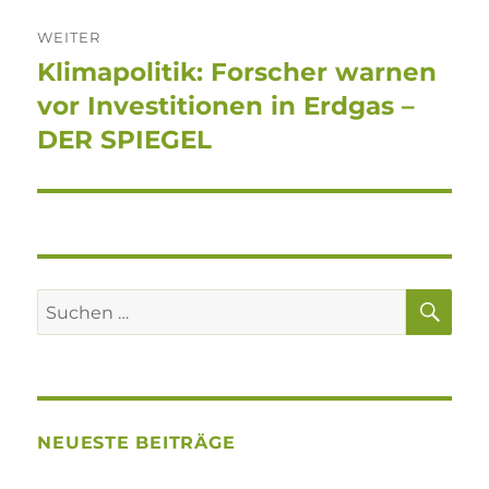
WEITER
Klimapolitik: Forscher warnen
Nächster
Beitrag:
vor Investitionen in Erdgas –
DER SPIEGEL
SU
Suchen
nach:
NEUESTE BEITRÄGE