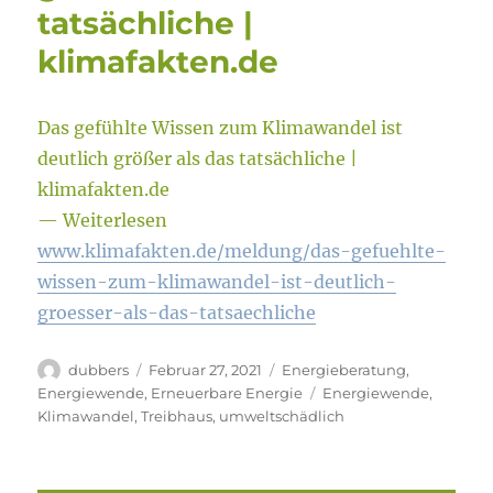
tatsächliche |
klimafakten.de
Das gefühlte Wissen zum Klimawandel ist
deutlich größer als das tatsächliche |
klimafakten.de
— Weiterlesen
www.klimafakten.de/meldung/das-gefuehlte-
wissen-zum-klimawandel-ist-deutlich-
groesser-als-das-tatsaechliche
Autor
Veröffentlicht
Kategorien
dubbers
Februar 27, 2021
Energieberatung
,
am
Schlagwörter
Energiewende
,
Erneuerbare Energie
Energiewende
,
Klimawandel
,
Treibhaus
,
umweltschädlich