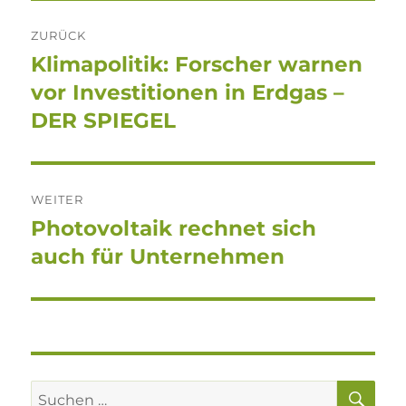
Beitragsnavigation
ZURÜCK
Klimapolitik: Forscher warnen
Vorheriger
Beitrag:
vor Investitionen in Erdgas –
DER SPIEGEL
WEITER
Photovoltaik rechnet sich
Nächster
Beitrag:
auch für Unternehmen
SU
Suchen