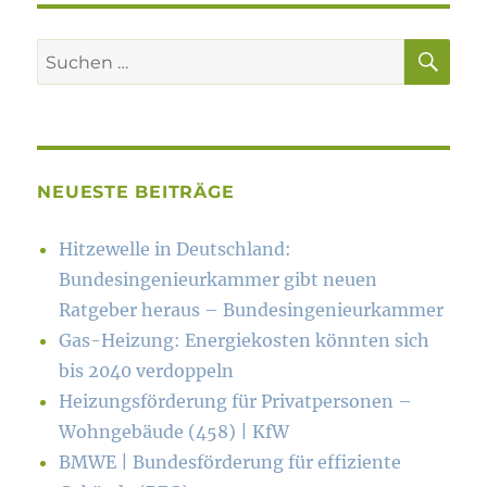
SU
Suchen
nach:
NEUESTE BEITRÄGE
Hitzewelle in Deutschland:
Bundesingenieurkammer gibt neuen
Ratgeber heraus – Bundesingenieurkammer
Gas-Heizung: Energiekosten könn­ten sich
bis 2040 verdoppeln
Heizungsförderung für Privatpersonen –
Wohngebäude (458) | KfW
BMWE | Bundesförderung für effiziente