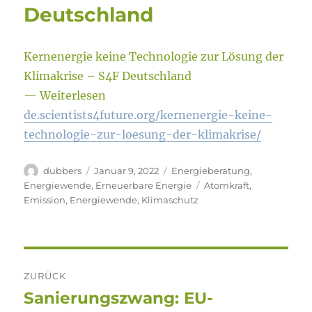
Deutschland
Kernenergie keine Technologie zur Lösung der
Klimakrise – S4F Deutschland
— Weiterlesen
de.scientists4future.org/kernenergie-keine-
technologie-zur-loesung-der-klimakrise/
Autor
Veröffentlicht
Kategorien
dubbers
Januar 9, 2022
Energieberatung
,
am
Schlagwörter
Energiewende
,
Erneuerbare Energie
Atomkraft
,
Emission
,
Energiewende
,
Klimaschutz
Beitragsnavigation
ZURÜCK
Sanierungszwang: EU-
Vorheriger