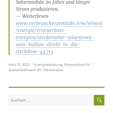
Solarmodule 20 Jahre und länger
Strom produzieren.
— Weiterlesen
www.verbraucherzentrale.nrw/wissen
/energie/erneuerbare-
energien/steckersolar-solarstrom-
vom-balkon-direkt-in-die-
steckdose-44715
Veröffentlicht
Kategorien
Schlagwört
März 21, 2022
Energieberatung
,
Photovoltaik PV
am
Balkonkraftwerk
,
PV
,
Steckersolar
SU
Suchen
nach: