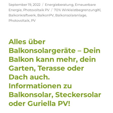
Veröffentlicht
Kategorien
September 19, 2022
Energieberatung
,
Erneuerbare
am
Schlagwörter
Energie
,
Photovoltaik PV
70% Wirkleistbegrenzung￼
,
Balkonkraftwerk
,
BalkonPV
,
Balkonsolaranlage
,
Photovoltaik
,
PV
Alles über
Balkonsolargeräte – Dein
Balkon kann mehr, dein
Garten, Terasse oder
Dach auch.
Informationen zu
Balkonsolar, Steckersolar
oder Guriella PV!