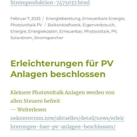
Stromproduktion-7475037.html
Veröffentlicht
Kategorien
Februar 7, 2023
Energieberatung
,
Erneuerbare Energie
,
am
Schlagwörter
Photovoltaik PV
Balkonkraftwerk
,
Eigenverbrauch
,
Energie
,
Energiekosten
,
Erneuerbar
,
Photovoltaik
,
PV
,
Solarstrom
,
Stromspeicher
Erleichterungen für PV
Anlagen beschlossen
Kleinere Photovoltaik Anlagen werden von
allen Steuern befreit
— Weiterlesen
oekozentrum.nrw/aktuelles/detail/news/erleic
hterungen-fuer-pv-anlagen-beschlossen/