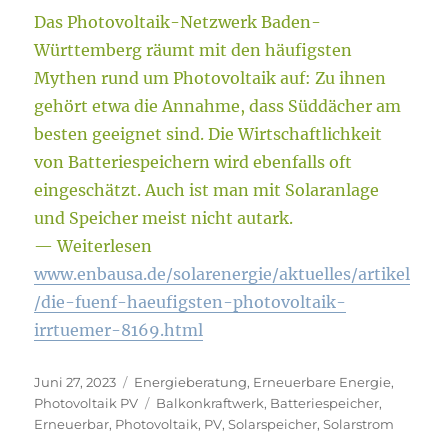
Das Photovoltaik-Netzwerk Baden-
Württemberg räumt mit den häufigsten
Mythen rund um Photovoltaik auf: Zu ihnen
gehört etwa die Annahme, dass Süddächer am
besten geeignet sind. Die Wirtschaftlichkeit
von Batteriespeichern wird ebenfalls oft
eingeschätzt. Auch ist man mit Solaranlage
und Speicher meist nicht autark.
— Weiterlesen
www.enbausa.de/solarenergie/aktuelles/artikel
/die-fuenf-haeufigsten-photovoltaik-
irrtuemer-8169.html
Veröffentlicht
Kategorien
Juni 27, 2023
Energieberatung
,
Erneuerbare Energie
,
am
Schlagwörter
Photovoltaik PV
Balkonkraftwerk
,
Batteriespeicher
,
Erneuerbar
,
Photovoltaik
,
PV
,
Solarspeicher
,
Solarstrom