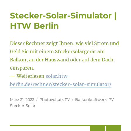
Stecker-Solar-Simulator |
HTW Berlin
Dieser Rechner zeigt Ihnen, wie viel Strom und
Geld Sie mit ei­nem Stecker­solar­gerät am
Balkon, an der Haus­wand oder auf dem Dach
ein­sparen.
— Weiterlesen
solar.htw-
berlin.de/rechner/stecker-solar-simulator/
Veröffentlicht
Kategorien
Schlagwörter
März 21, 2022
Photovoltaik PV
Balkonkraftwerk
,
PV
,
am
Stecker-Solar