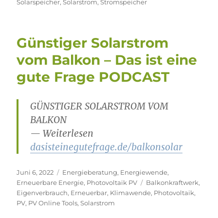
Solarspeicher
,
Solarstrom
,
Stromspeicher
Günstiger Solarstrom
vom Balkon – Das ist eine
gute Frage PODCAST
GÜNSTIGER SOLARSTROM VOM
BALKON
— Weiterlesen
dasisteinegutefrage.de/balkonsolar
Veröffentlicht
Kategorien
Juni 6, 2022
Energieberatung
,
Energiewende
,
am
Schlagwörter
Erneuerbare Energie
,
Photovoltaik PV
Balkonkraftwerk
,
Eigenverbrauch
,
Erneuerbar
,
Klimawende
,
Photovoltaik
,
PV
,
PV Online Tools
,
Solarstrom