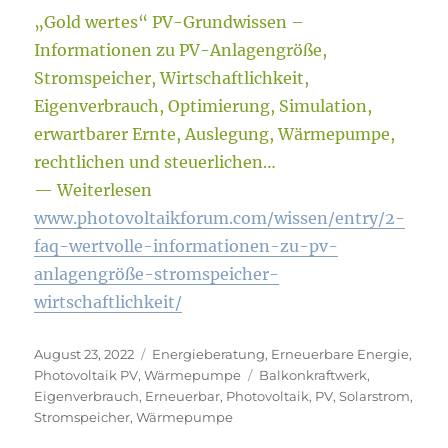
„Gold wertes“ PV-Grundwissen –
Informationen zu PV-Anlagengröße,
Stromspeicher, Wirtschaftlichkeit,
Eigenverbrauch, Optimierung, Simulation,
erwartbarer Ernte, Auslegung, Wärmepumpe,
rechtlichen und steuerlichen…
— Weiterlesen
www.photovoltaikforum.com/wissen/entry/2-
faq-wertvolle-informationen-zu-pv-
anlagengröße-stromspeicher-
wirtschaftlichkeit/
Veröffentlicht
Kategorien
August 23, 2022
Energieberatung
,
Erneuerbare Energie
,
am
Schlagwörter
Photovoltaik PV
,
Wärmepumpe
Balkonkraftwerk
,
Eigenverbrauch
,
Erneuerbar
,
Photovoltaik
,
PV
,
Solarstrom
,
Stromspeicher
,
Wärmepumpe