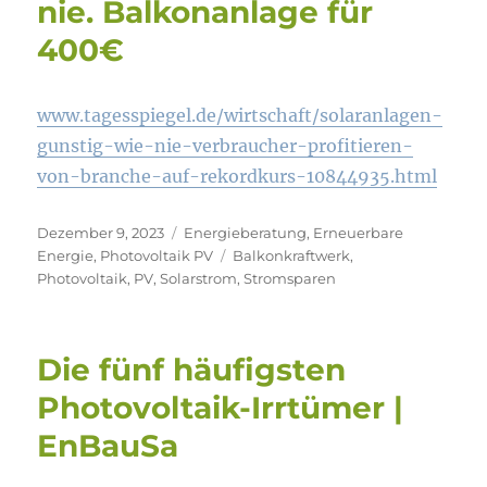
nie. Balkonanlage für
400€
www.tagesspiegel.de/wirtschaft/solaranlagen-
gunstig-wie-nie-verbraucher-profitieren-
von-branche-auf-rekordkurs-10844935.html
Veröffentlicht
Kategorien
Dezember 9, 2023
Energieberatung
,
Erneuerbare
am
Schlagwörter
Energie
,
Photovoltaik PV
Balkonkraftwerk
,
Photovoltaik
,
PV
,
Solarstrom
,
Stromsparen
Die fünf häufigsten
Photovoltaik-Irrtümer |
EnBauSa