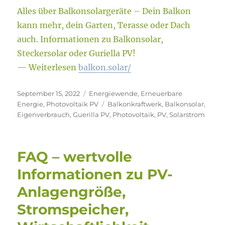
Alles über Balkonsolargeräte – Dein Balkon
kann mehr, dein Garten, Terasse oder Dach
auch. Informationen zu Balkonsolar,
Steckersolar oder Guriella PV!
— Weiterlesen
balkon.solar/
Veröffentlicht
Kategorien
September 15, 2022
Energiewende
,
Erneuerbare
am
Schlagwörter
Energie
,
Photovoltaik PV
Balkonkraftwerk
,
Balkonsolar
,
Eigenverbrauch
,
Guerilla PV
,
Photovoltaik
,
PV
,
Solarstrom
FAQ – wertvolle
Informationen zu PV-
Anlagengröße,
Stromspeicher,