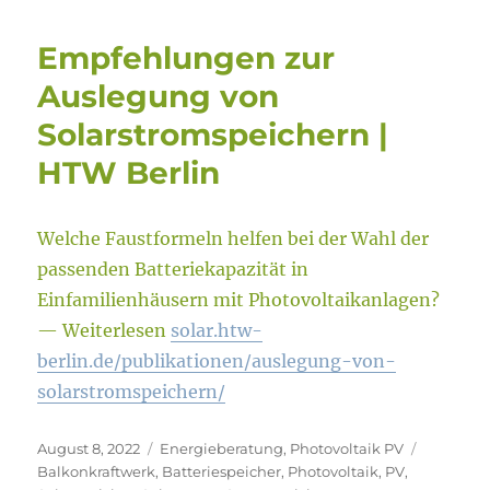
Empfehlungen zur
Auslegung von
Solarstromspeichern |
HTW Berlin
Welche Faustformeln helfen bei der Wahl der
passenden Batteriekapazität in
Einfamilienhäusern mit Photovoltaikanlagen?
— Weiterlesen
solar.htw-
berlin.de/publikationen/auslegung-von-
solarstromspeichern/
Veröffentlicht
Kategorien
Schlagwö
August 8, 2022
Energieberatung
,
Photovoltaik PV
am
Balkonkraftwerk
,
Batteriespeicher
,
Photovoltaik
,
PV
,