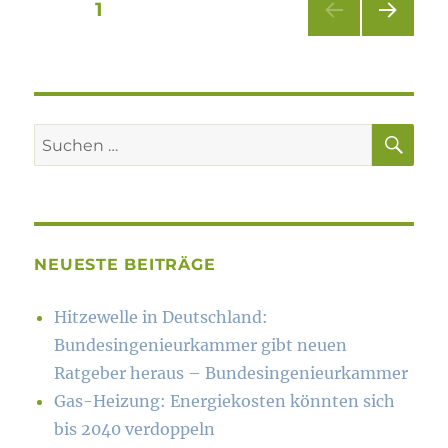
Seitennummerierung
SEITE
1
NÄC
der
HSTE
SEIT
Beiträge
E
SU
Suchen
nach:
NEUESTE BEITRÄGE
Hitzewelle in Deutschland:
Bundesingenieurkammer gibt neuen
Ratgeber heraus – Bundesingenieurkammer
Gas-Heizung: Energiekosten könn­ten sich
bis 2040 verdoppeln