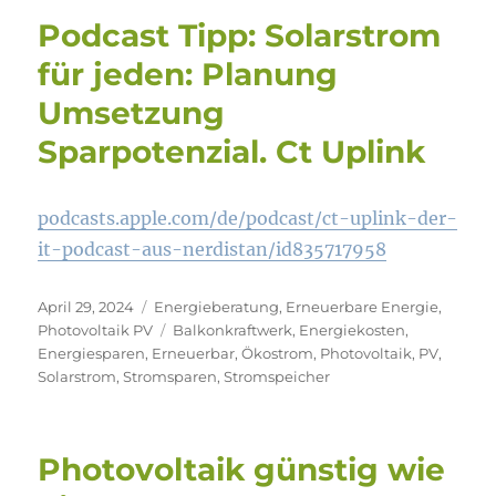
Podcast Tipp: Solarstrom
für jeden: Planung
Umsetzung
Sparpotenzial. Ct Uplink
podcasts.apple.com/de/podcast/ct-uplink-der-
it-podcast-aus-nerdistan/id835717958
Veröffentlicht
Kategorien
April 29, 2024
Energieberatung
,
Erneuerbare Energie
,
am
Schlagwörter
Photovoltaik PV
Balkonkraftwerk
,
Energiekosten
,
Energiesparen
,
Erneuerbar
,
Ökostrom
,
Photovoltaik
,
PV
,
Solarstrom
,
Stromsparen
,
Stromspeicher
Photovoltaik günstig wie