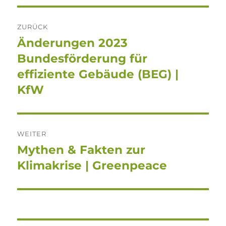
Beitragsnavigation
ZURÜCK
Änderungen 2023
Vorheriger
Beitrag:
Bundesförderung für
effiziente Gebäude (BEG) |
KfW
WEITER
Mythen & Fakten zur
Nächster
Beitrag:
Klimakrise | Greenpeace