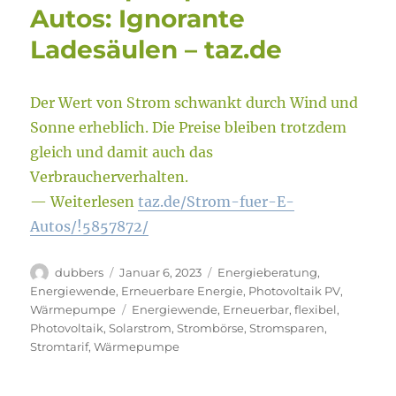
Autos: Ignorante
Ladesäulen – taz.de
Der Wert von Strom schwankt durch Wind und
Sonne erheblich. Die Preise bleiben trotzdem
gleich und damit auch das
Verbraucherverhalten.
— Weiterlesen
taz.de/Strom-fuer-E-
Autos/!5857872/
Autor
Veröffentlicht
Kategorien
dubbers
Januar 6, 2023
Energieberatung
,
am
Energiewende
,
Erneuerbare Energie
,
Photovoltaik PV
,
Schlagwörter
Wärmepumpe
Energiewende
,
Erneuerbar
,
flexibel
,
Photovoltaik
,
Solarstrom
,
Strombörse
,
Stromsparen
,
Stromtarif
,
Wärmepumpe