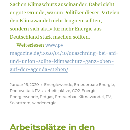
Sachen Klimaschutz auseinander. Dabei sieht
er gute Gründe, warum Politiker dieser Parteien
den Klimawandel nicht leugnen sollten,
sondern sich aktiv für mehr Energie aus
Deutschland stark machen sollten.
— Weiterlesen
www.pv-
magazine.de/2020/01/10/quaschning-bei-afd-
und-union-sollte-klimaschutz-ganz-oben-
auf-der-agenda-stehen/
Veröffentlicht
Kategorien
Januar 16, 2020
Energiewende
,
Erneuerbare Energie
,
am
Schlagwörter
Photovoltaik PV
arbeitsplätze
,
CO2
,
Energie
,
Energiewende
,
Erdgas
,
Erneuerbar
,
Klimawandel
,
PV
,
Solarstrom
,
windenergie
Arbeitsplätze in den