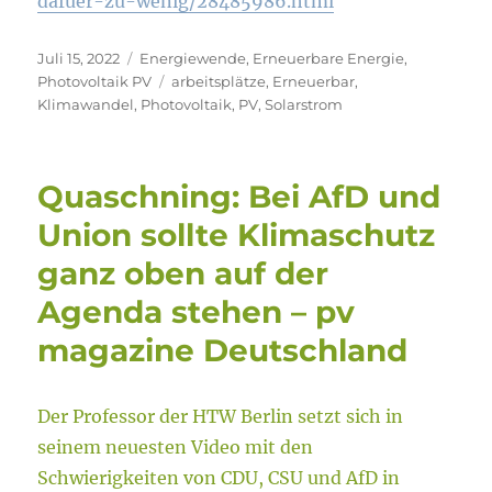
dafuer-zu-wenig/28485986.html
Veröffentlicht
Kategorien
Juli 15, 2022
Energiewende
,
Erneuerbare Energie
,
am
Schlagwörter
Photovoltaik PV
arbeitsplätze
,
Erneuerbar
,
Klimawandel
,
Photovoltaik
,
PV
,
Solarstrom
Quaschning: Bei AfD und
Union sollte Klimaschutz
ganz oben auf der
Agenda stehen – pv
magazine Deutschland
Der Professor der HTW Berlin setzt sich in
seinem neuesten Video mit den
Schwierigkeiten von CDU, CSU und AfD in