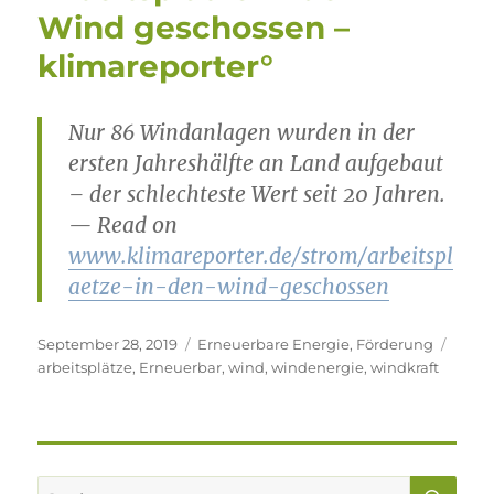
Wind geschossen –
klimareporter°
Nur 86 Windanlagen wurden in der
ersten Jahreshälfte an Land aufgebaut
– der schlechteste Wert seit 20 Jahren.
— Read on
www.klimareporter.de/strom/arbeitspl
aetze-in-den-wind-geschossen
Veröffentlicht
Kategorien
Schla
September 28, 2019
Erneuerbare Energie
,
Förderung
am
arbeitsplätze
,
Erneuerbar
,
wind
,
windenergie
,
windkraft
SU
Suchen