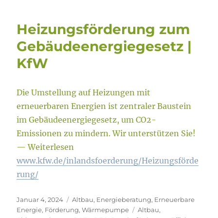
Heizungsförderung zum
Gebäudeenergiegesetz |
KfW
Die Umstellung auf Heizungen mit
erneuerbaren Energien ist zentraler Baustein
im Gebäudeenergiegesetz, um CO2-
Emissionen zu mindern. Wir unterstützen Sie!
— Weiterlesen
www.kfw.de/inlandsfoerderung/Heizungsförde
rung/
Veröffentlicht
Kategorien
Januar 4, 2024
Altbau
,
Energieberatung
,
Erneuerbare
am
Schlagwörter
Energie
,
Förderung
,
Wärmepumpe
Altbau
,