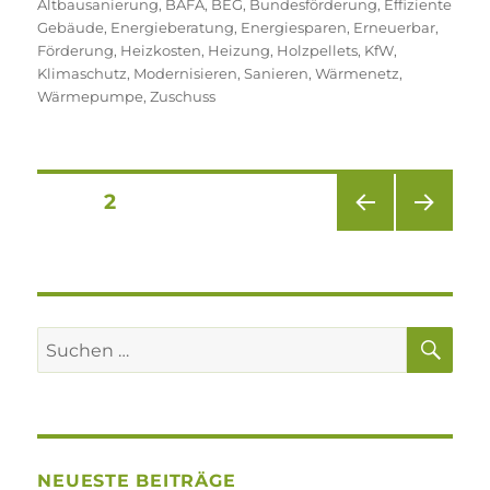
Altbausanierung
,
BAFA
,
BEG
,
Bundesförderung
,
Effiziente
Gebäude
,
Energieberatung
,
Energiesparen
,
Erneuerbar
,
Förderung
,
Heizkosten
,
Heizung
,
Holzpellets
,
KfW
,
Klimaschutz
,
Modernisieren
,
Sanieren
,
Wärmenetz
,
Wärmepumpe
,
Zuschuss
Seitennummerierung
SEITE
2
VOR
NÄC
der
HERI
HSTE
GE
SEIT
Beiträge
SEIT
E
E
SU
Suchen
nach:
NEUESTE BEITRÄGE