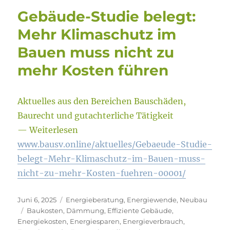
Gebäude-Studie belegt:
Mehr Klimaschutz im
Bauen muss nicht zu
mehr Kosten führen
Aktuelles aus den Bereichen Bauschäden,
Baurecht und gutachterliche Tätigkeit
— Weiterlesen
www.bausv.online/aktuelles/Gebaeude-Studie-
belegt-Mehr-Klimaschutz-im-Bauen-muss-
nicht-zu-mehr-Kosten-fuehren-00001/
Veröffentlicht
Kategorien
Juni 6, 2025
Energieberatung
,
Energiewende
,
Neubau
am
Schlagwörter
Baukosten
,
Dämmung
,
Effiziente Gebäude
,
Energiekosten
,
Energiesparen
,
Energieverbrauch
,