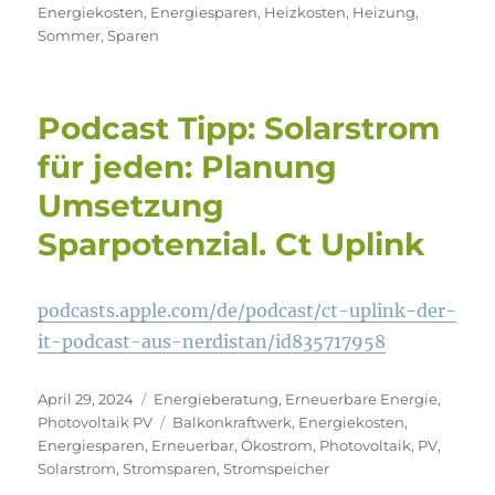
am
Energiekosten
,
Energiesparen
,
Heizkosten
,
Heizung
,
Sommer
,
Sparen
Podcast Tipp: Solarstrom
für jeden: Planung
Umsetzung
Sparpotenzial. Ct Uplink
podcasts.apple.com/de/podcast/ct-uplink-der-
it-podcast-aus-nerdistan/id835717958
Veröffentlicht
Kategorien
April 29, 2024
Energieberatung
,
Erneuerbare Energie
,
am
Schlagwörter
Photovoltaik PV
Balkonkraftwerk
,
Energiekosten
,
Energiesparen
,
Erneuerbar
,
Ökostrom
,
Photovoltaik
,
PV
,
Solarstrom
,
Stromsparen
,
Stromspeicher