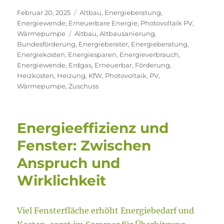
Veröffentlicht
Kategorien
Februar 20, 2025
Altbau
,
Energieberatung
,
am
Energiewende
,
Erneuerbare Energie
,
Photovoltaik PV
,
Schlagwörter
Wärmepumpe
Altbau
,
Altbausanierung
,
Bundesförderung
,
Energieberater
,
Energieberatung
,
Energiekosten
,
Energiesparen
,
Energieverbrauch
,
Energiewende
,
Erdgas
,
Erneuerbar
,
Förderung
,
Heizkosten
,
Heizung
,
KfW
,
Photovoltaik
,
PV
,
Wärmepumpe
,
Zuschuss
Energieeffizienz und
Fenster: Zwischen
Anspruch und
Wirklichkeit
Viel Fensterfläche erhöht Energiebedarf und