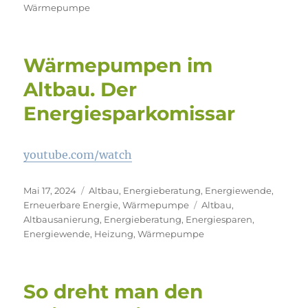
Wärmepumpe
Wärmepumpen im
Altbau. Der
Energiesparkomissar
youtube.com/watch
Veröffentlicht
Kategorien
Mai 17, 2024
Altbau
,
Energieberatung
,
Energiewende
,
am
Schlagwörter
Erneuerbare Energie
,
Wärmepumpe
Altbau
,
Altbausanierung
,
Energieberatung
,
Energiesparen
,
Energiewende
,
Heizung
,
Wärmepumpe
So dreht man den