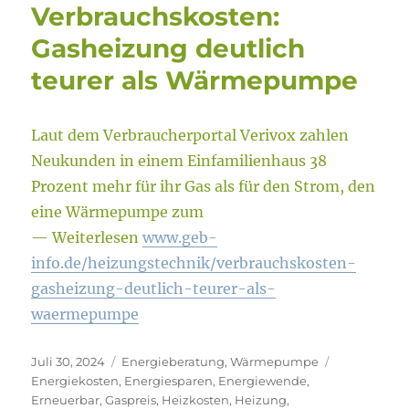
Verbrauchskosten:
Gasheizung deutlich
teurer als Wärmepumpe
Laut dem Verbraucherportal Verivox zahlen
Neukunden in einem Einfamilienhaus 38
Prozent mehr für ihr Gas als für den Strom, den
eine Wärmepumpe zum
— Weiterlesen
www.geb-
info.de/heizungstechnik/verbrauchskosten-
gasheizung-deutlich-teurer-als-
waermepumpe
Veröffentlicht
Kategorien
Schlagwörte
Juli 30, 2024
Energieberatung
,
Wärmepumpe
am
Energiekosten
,
Energiesparen
,
Energiewende
,
Erneuerbar
,
Gaspreis
,
Heizkosten
,
Heizung
,