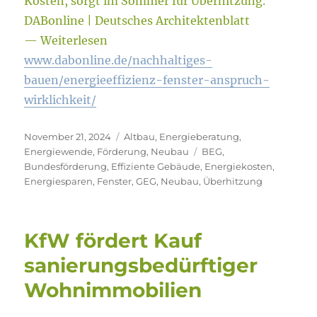
Kosten, sorgt im Sommer für Überhitzung.
DABonline | Deutsches Architektenblatt
— Weiterlesen
www.dabonline.de/nachhaltiges-
bauen/energieeffizienz-fenster-anspruch-
wirklichkeit/
Veröffentlicht
Kategorien
November 21, 2024
Altbau
,
Energieberatung
,
am
Schlagwörter
Energiewende
,
Förderung
,
Neubau
BEG
,
Bundesförderung
,
Effiziente Gebäude
,
Energiekosten
,
Energiesparen
,
Fenster
,
GEG
,
Neubau
,
Überhitzung
KfW fördert Kauf
sanierungsbedürftiger
Wohnimmobilien