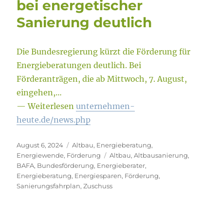
bei energetischer
Sanierung deutlich
Die Bundesregierung kürzt die Förderung für
Energieberatungen deutlich. Bei
Förderanträgen, die ab Mittwoch, 7. August,
eingehen,…
— Weiterlesen
unternehmen-
heute.de/news.php
Veröffentlicht
Kategorien
August 6, 2024
Altbau
,
Energieberatung
,
am
Schlagwörter
Energiewende
,
Förderung
Altbau
,
Altbausanierung
,
BAFA
,
Bundesförderung
,
Energieberater
,
Energieberatung
,
Energiesparen
,
Förderung
,
Sanierungsfahrplan
,
Zuschuss