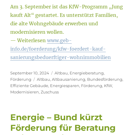
Am 3. September ist das KfW-Programm „Jung
kauft Alt“ gestartet. Es unterstützt Familien,
die alte Wohngebäude erwerben und
modernisieren wollen.
— Weiterlesen
www.geb-
info.de/foerderung/kfw-foerdert-kauf-
sanierungsbeduerftiger-wohnimmobilien
Veröffentlicht
Kategorien
September 10, 2024
Altbau
,
Energieberatung
,
am
Schlagwörter
Förderung
Altbau
,
Altbausanierung
,
Bundesförderung
,
Effiziente Gebäude
,
Energiesparen
,
Förderung
,
KfW
,
Modernisieren
,
Zuschuss
Energie – Bund kürzt
Förderung für Beratung